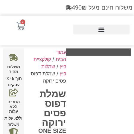
משלוח חינם מעל 490₪
0
Products search
עמוד
הבית
/
קולקציית
קיץ
/
שמלות
משלוח
מהיר
קיץ
/ שמלת דפוס
תוך 5 ימי
פסים ירוקה
עסקים
שמלת
דפוס
החזרה
ללא
פסים
עלות
וללא עלות
ירוקה
משלוח
ONE SIZE