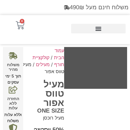
משלוח חינם מעל 490₪
0
Products search
עמוד
הבית
/
קולקציית
חורף
/
מעילים
/ מעיל
משלוח
מהיר
טווס אפור
תוך 5 ימי
מעיל
עסקים
טווס
החזרה
אפור
ללא
עלות
ONE SIZE
וללא עלות
מעיל רוכסן
משלוח
50% ויסקוזה