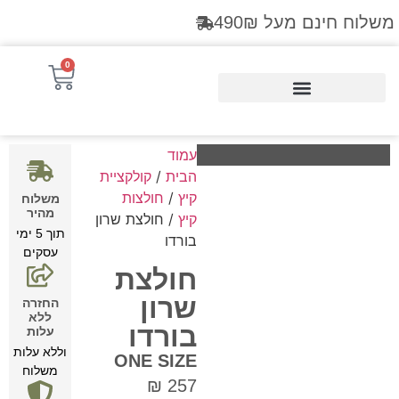
משלוח חינם מעל 490₪
0
Products search
עמוד
הבית
/
קולקציית
קיץ
/
חולצות
משלוח
מהיר
קיץ
/ חולצת שרון
תוך 5 ימי
בורדו
עסקים
חולצת
שרון
החזרה
ללא
בורדו
עלות
וללא עלות
ONE SIZE
משלוח
₪
257