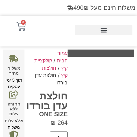
משלוח חינם מעל 490₪
0
Products search
עמוד
הבית
/
קולקציית
קיץ
/
חולצות
משלוח
מהיר
קיץ
/ חולצת עדן
תוך 5 ימי
בורדו
עסקים
חולצת
עדן בורדו
החזרה
ללא
ONE SIZE
עלות
וללא עלות
₪
264
משלוח