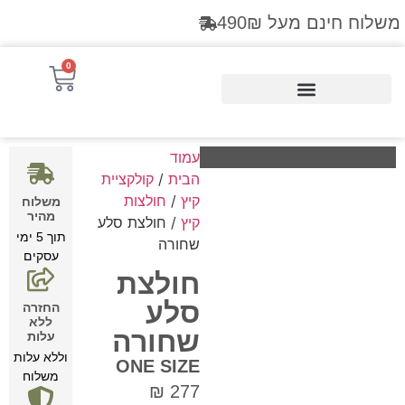
משלוח חינם מעל 490₪
0
Products search
עמוד
הבית
/
קולקציית
קיץ
/
חולצות
משלוח
מהיר
קיץ
/ חולצת סלע
תוך 5 ימי
שחורה
עסקים
חולצת
סלע
החזרה
ללא
שחורה
עלות
וללא עלות
ONE SIZE
משלוח
₪
277