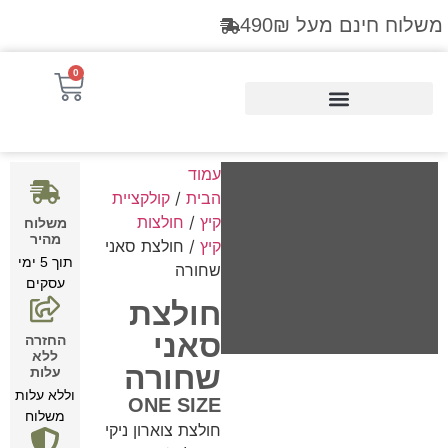
משלוח חינם מעל 490₪
0
Products search
עמוד
הבית
/
קולקציית
קיץ
/
חולצות
משלוח
מהיר
קיץ
/ חולצת סאני
תוך 5 ימי
שחורה
עסקים
חולצת
סאני
החזרה
ללא
שחורה
עלות
וללא עלות
ONE SIZE
משלוח
חולצת צוארון ניקי