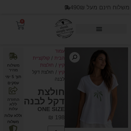
משלוח חינם מעל 490₪
0
Products search
עמוד
הבית
/
קולקציית
קיץ
/
חולצות
משלוח
מהיר
קיץ
/ חולצת דקל
תוך 5 ימי
לבנה
עסקים
חולצת
דקל לבנה
החזרה
ללא
ONE SIZE
עלות
וללא עלות
₪
198
משלוח