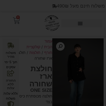
משלוח חינם מעל 490₪
0
Products search
עמוד
הבית
/
קולקציית
חורף
/
חולצות
/ חולצת
משלוח
מהיר
ארז שחורה
תוך 5 ימי
חולצת
עסקים
ארז
החזרה
שחורה
ללא
עלות
ONE SIZE
וללא עלות
חולצה מכופתרת כיס
משלוח
בצד