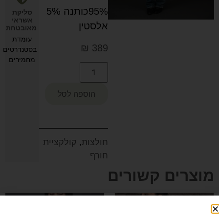
95%כותנה 5%
סליקת
אשראי
אלסטין
מאובטחת
עומדת
₪
389
בסטנדרטים
מחמירים
הוספה לסל
חולצות
,
קולקציית
חורף
מוצרים קשורים