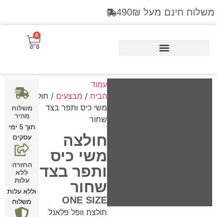
משלוח חינם מעל 490₪
0
Products search
עמוד
הבית
/
מבצעים
/ חולצה
משי כיס ותפר בצד
משלוח
מהיר
שחור
תוך 5 ימי
חולצה
עסקים
משי כיס
החזרה
ותפר בצד
ללא
עלות
שחור
וללא עלות
ONE SIZE
משלוח
חולצת וופל פלאנל