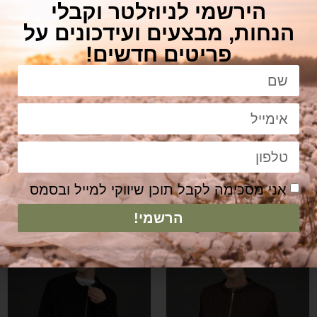
הירשמי לניוזלטר וקבלי
הנחות, מבצעים ועידכונים על
פריטים חדשים!
חולצת לורן לבנה
חולצת פנמה חום כהה
₪
331
₪
265
אני מסכימה לקבל תוכן שיווקי למייל ובסמס
הוספה לסל
הוספה לסל
הרשמי!