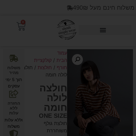
משלוח חינם מעל 490₪
0
Products search
עמוד
הבית
/
קולקציית
חורף
/
חולצות
/ חולצה
משלוח
מהיר
לולה חומה
תוך 5 ימי
חולצה
עסקים
לולה
החזרה
חומה
ללא
עלות
ONE SIZE
וללא עלות
חולצת גולף
משלוח
משוחררת