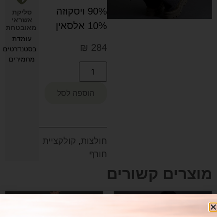
90% ויסקוזה
סליקת
אשראי
10% אלסאין
מאובטחת
עומדת
₪
284
בסטנדרטים
מחמירים
הוספה לסל
חולצות
,
קולקציית
חורף
מוצרים קשורים