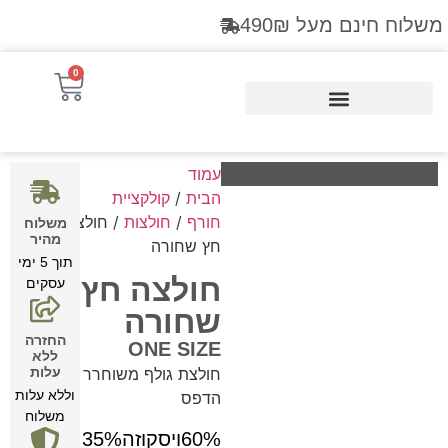
משלוח חינם מעל 490₪
0
Products search
עמוד
הבית
/
קולקציית
חורף
/
חולצות
/ חולצה
משלוח
מהיר
חץ שחורה
תוך 5 ימי
חולצה חץ
עסקים
שחורה
החזרה
ONE SIZE
ללא
חולצת גולף משוחרר
עלות
וללא עלות
הדפס
משלוח
60%ויסקוזה35%